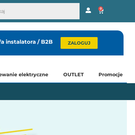
0
fa instalatora / B2B
ZALOGUJ
ewanie elektryczne
OUTLET
Promocje