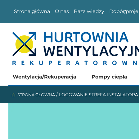
Strona główna
O nas
Baza wiedzy
Dobór/proje
Wentylacja/Rekuperacja
Pompy ciepła
/
LOGOWANIE STREFA INSTALATORA
STRONA GŁÓWNA