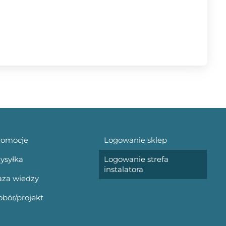
romocje
Logowanie sklep
ysyłka
Logowanie strefa
instalatora
aza wiedzy
bór/projekt