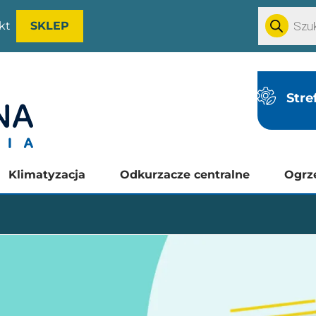
kt
SKLEP
Stre
Klimatyzacja
Odkurzacze centralne
Ogrz