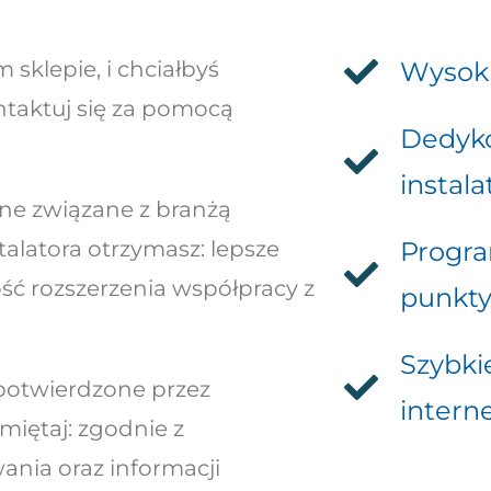
 sklepie, i chciałbyś
Wysoki
ontaktuj się za pomocą
Dedyko
instala
yjne związane z branżą
talatora otrzymasz: lepsze
Progra
ść rozszerzenia współpracy z
punkty
Szybkie
potwierdzone przez
intern
amiętaj: zgodnie z
nia oraz informacji