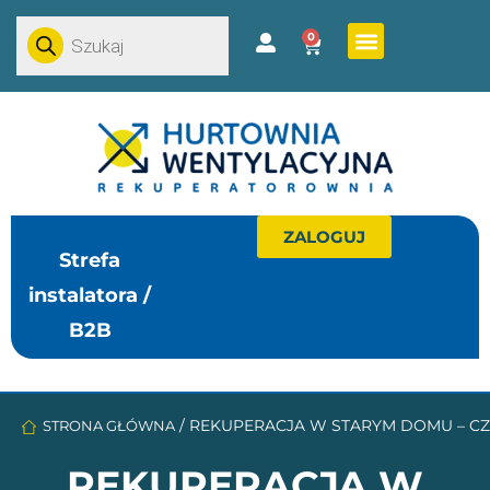
0
ZALOGUJ
Strefa
instalatora /
B2B
/
REKUPERACJA W STARYM DOMU – CZY
STRONA GŁÓWNA
REKUPERACJA W