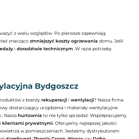
zważyć z wielu względów. Po pierwsze zapewniają
nież znacząco
zmniejszyć koszty ogrzewania
domu. Jeśli
zedaży
i
doradztwie technicznym
. W razie potrzeby
ylacyjna Bydgoszcz
 produktów z branży
rekuperacji
i
wentylacji
? Nasza firma
towy dostarczający urządzenia i materiały wentylacyjne
ic. Nasza
hurtownia
to nie tylko sprzedaż. Współpracujemy
 i
klientami prywatnymi
. Oferujemy najlepszej jakości
 powietrza w pomieszczeniach. Jesteśmy dystrybutorem
jak
Komfovent
,
Thessla Green, Wanas
czy
Defro
.