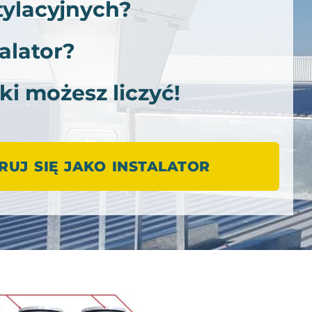
ylacyjnych?
alator?
ki możesz liczyć!
RUJ SIĘ JAKO INSTALATOR