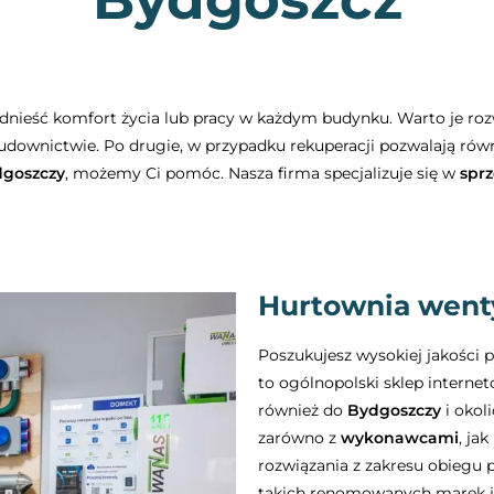
odnieść komfort życia lub pracy w każdym budynku. Warto je ro
downictwie. Po drugie, w przypadku rekuperacji pozwalają rów
goszczy
, możemy Ci pomóc. Nasza firma specjalizuje się w
spr
Hurtownia went
Poszukujesz wysokiej jakości
to ogólnopolski sklep interne
również do
Bydgoszczy
i okol
zarówno z
wykonawcami
, jak
rozwiązania z zakresu obiegu
takich renomowanych marek 