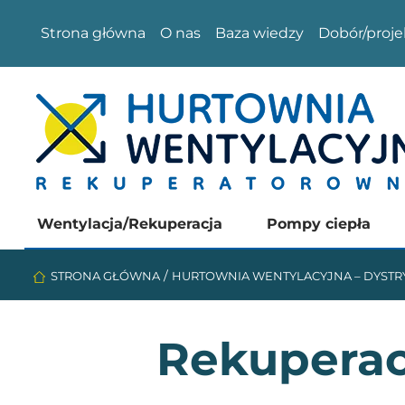
Strona główna
O nas
Baza wiedzy
Dobór/proje
Wentylacja/Rekuperacja
Pompy ciepła
/
STRONA GŁÓWNA
HURTOWNIA WENTYLACYJNA – DYSTR
Rekuperac