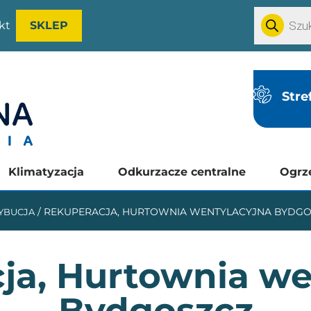
kt
SKLEP
Stre
Klimatyzacja
Odkurzacze centralne
Ogrz
/
REKUPERACJA, HURTOWNIA WENTYLACYJNA BYDG
YBUCJA
ja, Hurtownia we
Bydgoszcz