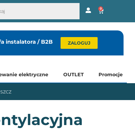
0
fa instalatora / B2B
ZALOGUJ
ewanie elektryczne
OUTLET
Promocje
OSZCZ
ntylacyjna