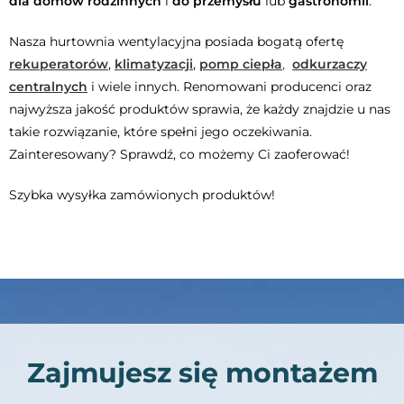
dla domów rodzinnych
i
do przemysłu
lub
gastronomii
.
Nasza hurtownia wentylacyjna posiada bogatą ofertę
rekuperatorów
,
klimatyzacji
,
p
omp
ciepła
,
odkurzaczy
centralnych
i wiele innych. Renomowani producenci oraz
najwyższa jakość produktów sprawia, że każdy znajdzie u nas
takie rozwiązanie, które spełni jego oczekiwania.
Zainteresowany? Sprawdź, co możemy Ci zaoferować!
Szybka wysyłka zamówionych produktów!
Zajmujesz się montażem