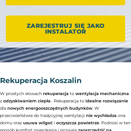
ZAREJESTRUJ SIĘ JAKO
INSTALATOR
Rekuperacja Koszalin
W prostych słowach
rekuperacja
to
wentylacja mechaniczna
z
odzyskiwaniem ciepła
. Rekuperacja to
idealne rozwiązanie
dla
nowych energooszczędnych budynków
. W
przeciwieństwie do tradycyjnej wentylacji
nie wychładza
ona
domu oraz
usuwa wilgoć
i
oczyszcza powietrze
. Podnosi w ten
sposób komfort mieszkania i pozwala
zaoszczędzić na