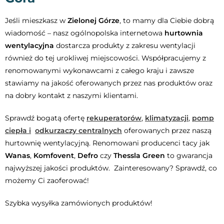
Jeśli mieszkasz w
Zielonej Górze
, to mamy dla Ciebie dobrą
wiadomość – nasz ogólnopolska internetowa
hurtownia
wentylacyjna
dostarcza produkty z zakresu wentylacji
również do tej urokliwej miejscowości. Współpracujemy z
renomowanymi wykonawcami z całego kraju i zawsze
stawiamy na jakość oferowanych przez nas produktów oraz
na dobry kontakt z naszymi klientami.
Sprawdź bogatą ofertę
rekuperatorów
,
klimatyzacji
,
p
omp
ciepła i
odkurzaczy centralnych
oferowanych przez naszą
hurtownię wentylacyjną. Renomowani producenci tacy jak
Wanas
,
Komfovent
,
Defro
czy
Thessla Green
to gwarancja
najwyższej jakości produktów. Zainteresowany? Sprawdź, co
możemy Ci zaoferować!
Szybka wysyłka zamówionych produktów!