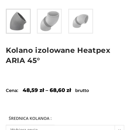
Kolano izolowane Heatpex
ARIA 45°
48,59
zł
–
68,60
zł
Cena:
brutto
ŚREDNICA KOLANOA :
Wybierz opcję