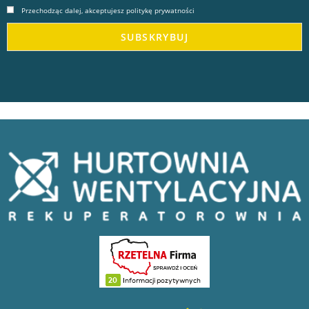
Przechodząc dalej, akceptujesz politykę prywatności