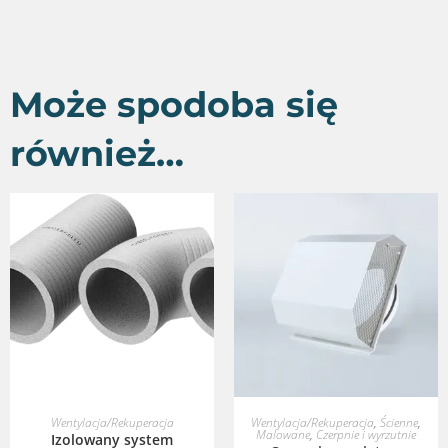
Może spodoba się
również…
DOWIEDZ SIĘ WIĘCEJ
WYBIERZ OPCJE
Wentylacja/Rekuperacja
Wentylacja/Rekuperacja
,
Ścienne
,
Malowane
,
Czerpnie i wyrzutnie
Izolowany system