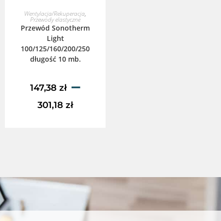
WYBIERZ OPCJE
Wentylacja/Rekuperacja
,
Przewody elastyczne
Przewód Sonotherm
Light
100/125/160/200/250
długość 10 mb.
–
147,38
zł
301,18
zł