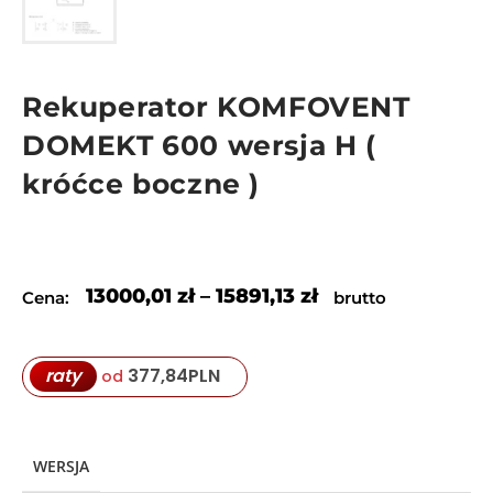
Rekuperator KOMFOVENT
DOMEKT 600 wersja H (
króćce boczne )
13000,01
zł
–
15891,13
zł
Cena:
brutto
377,84
PLN
raty
od
WERSJA