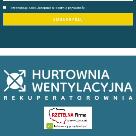
Przechodząc dalej, akceptujesz politykę prywatności