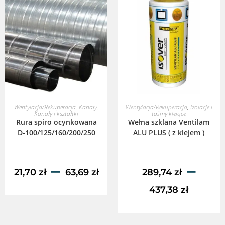
WYBIERZ OPCJE
WYBIERZ OPCJE
Wentylacja/Rekuperacja
,
Kanały
,
Wentylacja/Rekuperacja
,
Izolacje i
Kanały i kształtki
taśmy klejące
Rura spiro ocynkowana
Wełna szklana Ventilam
D-100/125/160/200/250
ALU PLUS ( z klejem )
–
–
21,70
zł
63,69
zł
289,74
zł
437,38
zł