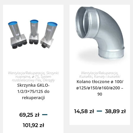
WYBIERZ OPCJE
WYBIERZ OPCJE
Wentylacja/Rekuperacja
,
Skrzynki
Wentylacja/Rekuperacja
,
rozprężne
,
⌀ 75
,
System
Kształtki
,
Kanały i kształtki
rozdzielaczowy Flex
,
Okrągły
Kolano tłoczone ø 100/
Skrzynka GKLO-
ø125/ø150/ø160/ø200 –
1/2/3×75/125 do
90
rekuperacji
–
–
14,58
zł
38,89
zł
69,25
zł
101,92
zł