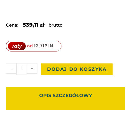
539,11
zł
Cena:
brutto
12,71
PLN
raty
od
-
+
DODAJ DO KOSZYKA
OPIS SZCZEGÓŁOWY