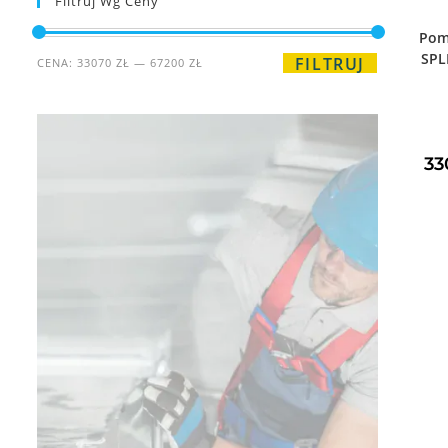
Filtruj Wg Ceny
Pom
SPL
FILTRUJ
CENA:
33070 ZŁ
—
67200 ZŁ
33