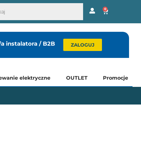
0
fa instalatora / B2B
ZALOGUJ
ewanie elektryczne
OUTLET
Promocje