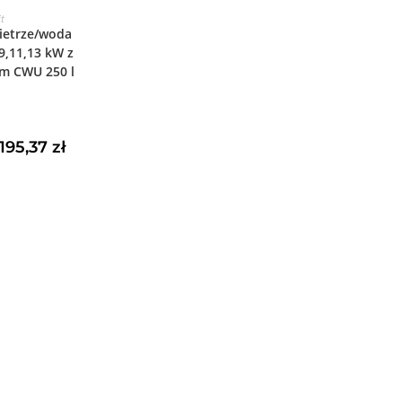
JE
it
ietrze/woda
9,11,13 kW z
m CWU 250 l
195,37
zł