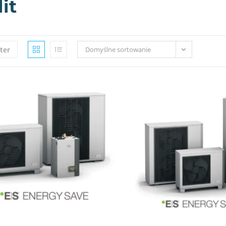
it
lter
Domyślne sortowanie