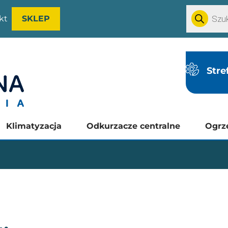
kt
SKLEP
Stre
Klimatyzacja
Odkurzacze centralne
Ogrz