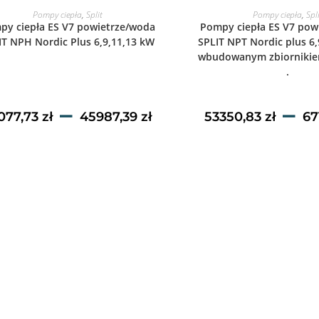
WYBIERZ OPCJE
WYBIERZ OPC
Pompy ciepła
,
Split
Pompy ciepła
,
Spl
py ciepła ES V7 powietrze/woda
Pompy ciepła ES V7 pow
IT NPH Nordic Plus 6,9,11,13 kW
SPLIT NPT Nordic plus 6,
wbudowanym zbiornikie
.
–
–
077,73
zł
45987,39
zł
53350,83
zł
67