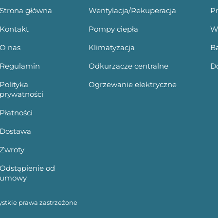
Strona główna
Wentylacja/Rekuperacja
P
Kontakt
Pompy ciepła
W
O nas
Klimatyzacja
B
Regulamin
Odkurzacze centralne
Do
Polityka
Ogrzewanie elektryczne
prywatności
Płatności
Dostawa
Zwroty
Odstąpienie od
umowy
ystkie prawa zastrzeżone