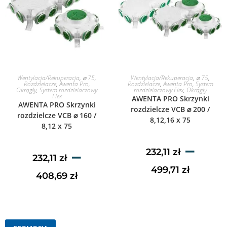
WYBIERZ OPCJE
WYBIERZ OPCJE
Wentylacja/Rekuperacja
,
⌀ 75
,
Wentylacja/Rekuperacja
,
⌀ 75
,
Rozdzielacze
,
Awenta Pro
,
Rozdzielacze
,
Awenta Pro
,
System
Okrągły
,
System rozdzielaczowy
rozdzielaczowy Flex
,
Okrągły
Flex
AWENTA PRO Skrzynki
AWENTA PRO Skrzynki
rozdzielcze VCB ⌀ 200 /
rozdzielcze VCB ⌀ 160 /
8,12,16 x 75
8,12 x 75
–
–
232,11
zł
232,11
zł
499,71
zł
408,69
zł