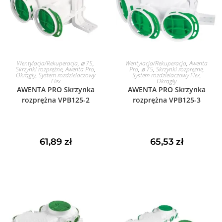
DODAJ DO KOSZYKA
DODAJ DO KOSZYKA
Wentylacja/Rekuperacja
,
⌀ 75
,
Wentylacja/Rekuperacja
,
Awenta
Skrzynki rozprężne
,
Awenta Pro
,
Pro
,
⌀ 75
,
Skrzynki rozprężne
,
Okrągły
,
System rozdzielaczowy
System rozdzielaczowy Flex
,
Flex
Okrągły
AWENTA PRO Skrzynka
AWENTA PRO Skrzynka
rozprężna VPB125-2
rozprężna VPB125-3
61,89
zł
65,53
zł