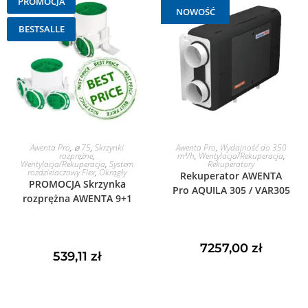
PROMOCJA
NOWOŚĆ
BESTSALLE
DODAJ DO KOSZYKA
DODAJ DO KOSZYKA
Awenta Pro
,
⌀ 75
,
Skrzynki
Awenta Pro
,
Wydajność do 350
rozprężne
,
m³/h
,
Wentylacja/Rekuperacja
,
Wentylacja/Rekuperacja
,
System
Rekuperatory
rozdzielaczowy Flex
,
Okrągły
Rekuperator AWENTA
PROMOCJA Skrzynka
Pro AQUILA 305 / VAR305
rozprężna AWENTA 9+1
7257,00
zł
539,11
zł