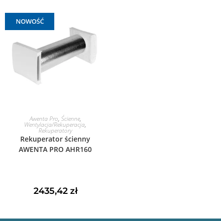
NOWOŚĆ
DODAJ DO KOSZYKA
Awenta Pro
,
Ścienne
,
Wentylacja/Rekuperacja
,
Rekuperatory
Rekuperator ścienny
AWENTA PRO AHR160
2435,42
zł